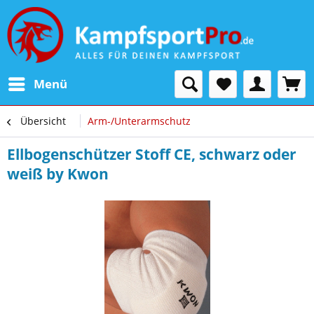
Menü
Übersicht
Arm-/Unterarmschutz
Ellbogenschützer Stoff CE, schwarz oder
weiß by Kwon