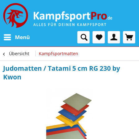
Menü
Übersicht
Kampfsportmatten
Judomatten / Tatami 5 cm RG 230 by
Kwon