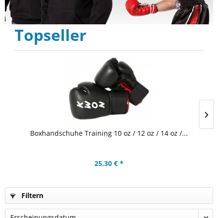
Topseller
T
Boxhandschuhe Training 10 oz / 12 oz / 14 oz /...
25,30 € *
Filtern