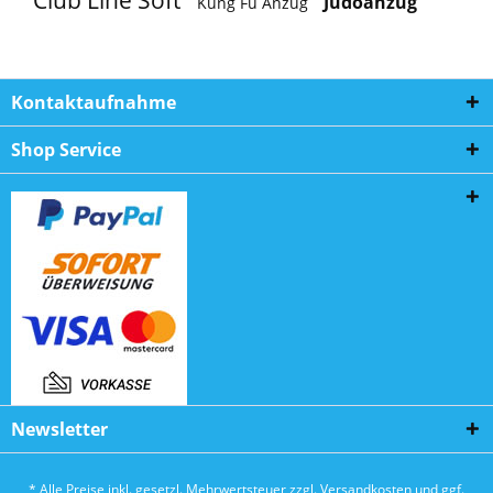
Judoanzug
Kung Fu Anzug
Kontaktaufnahme
Shop Service
Newsletter
* Alle Preise inkl. gesetzl. Mehrwertsteuer zzgl.
Versandkosten
und ggf.