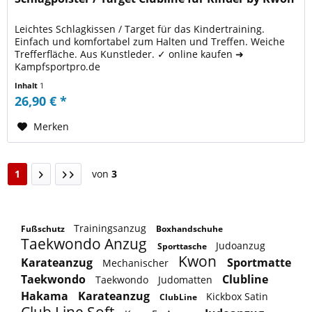
Leichtes Schlagkissen / Target für das Kindertraining.
Einfach und komfortabel zum Halten und Treffen. Weiche
Trefferfläche. Aus Kunstleder. ✓ online kaufen ➜
Kampfsportpro.de
Inhalt
1
26,90 € *
Merken
1
von
3
Trainingsanzug
Fußschutz
Boxhandschuhe
Taekwondo Anzug
Judoanzug
Sporttasche
Kwon
Karateanzug
Sportmatte
Mechanischer
Taekwondo
Clubline
Taekwondo
Judomatten
Hakama
Karateanzug
Kickbox Satin
ClubLine
Club Line Soft