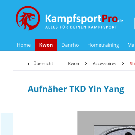
Home
Kwon
Danrho
Hometraining
Mat
Übersicht
Kwon
Accessoires
St
Aufnäher TKD Yin Yang