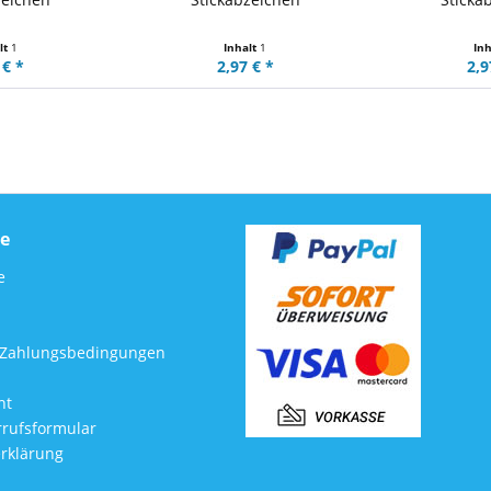
lt
1
Inhalt
1
In
 € *
2,97 € *
2,9
ce
e
 Zahlungsbedingungen
ht
rufsformular
rklärung