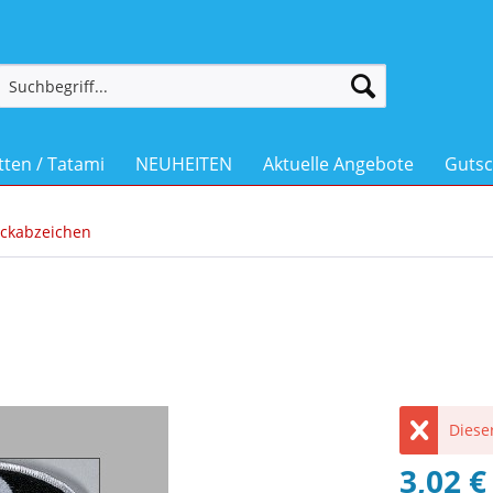
ten / Tatami
NEUHEITEN
Aktuelle Angebote
Gutsc
ickabzeichen
Dieser
3,02 €