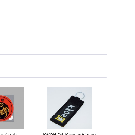
n-Karate
KWON Schlüsselanhänger