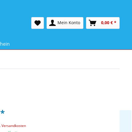
Mein Konto
0,00 € *
hein
 *
l. Versandkosten