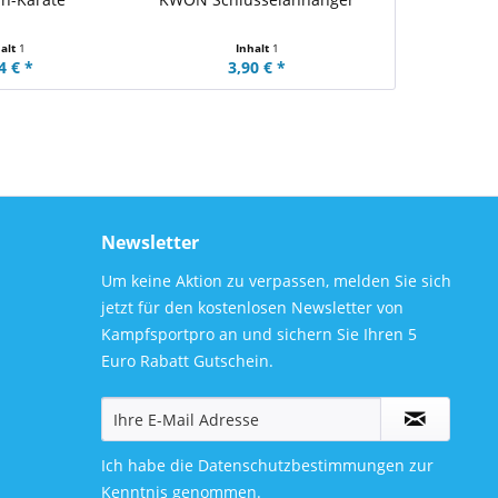
halt
1
Inhalt
1
4 € *
3,90 € *
Newsletter
Um keine Aktion zu verpassen, melden Sie sich
jetzt für den kostenlosen Newsletter von
Kampfsportpro an und sichern Sie Ihren 5
Euro Rabatt Gutschein.
Ich habe die
Datenschutzbestimmungen
zur
Kenntnis genommen.