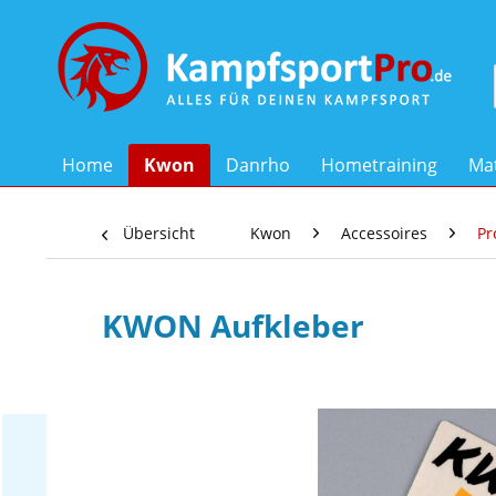
Home
Kwon
Danrho
Hometraining
Mat
Übersicht
Kwon
Accessoires
Pr
KWON Aufkleber