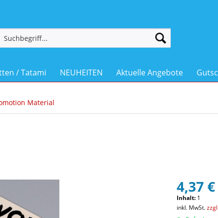
ten / Tatami
NEUHEITEN
Aktuelle Angebote
Gutsc
omotion Material
4,37 €
Inhalt:
1
inkl. MwSt.
zzg