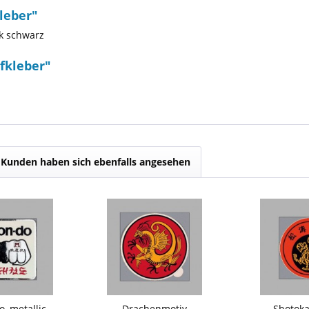
leber"
ck schwarz
fkleber"
Kunden haben sich ebenfalls angesehen
, metallic
Drachenmotiv
Shotoka