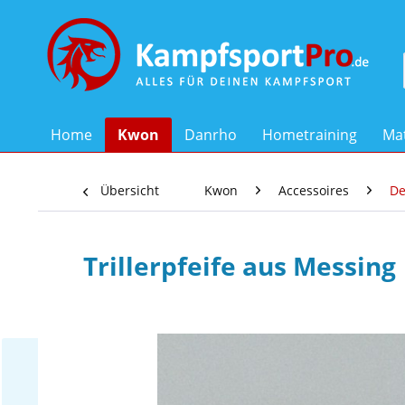
Home
Kwon
Danrho
Hometraining
Mat
Übersicht
Kwon
Accessoires
De
Trillerpfeife aus Messing