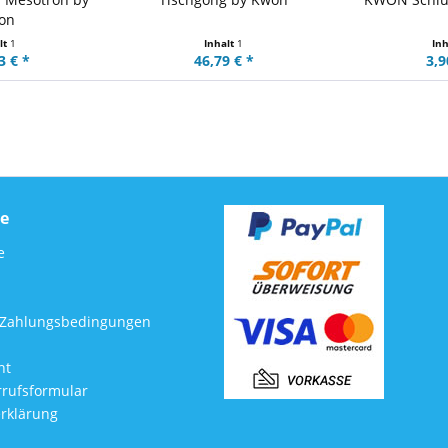
on
lt
1
Inhalt
1
In
3 € *
46,79 € *
3,9
ce
e
 Zahlungsbedingungen
ht
rufsformular
rklärung