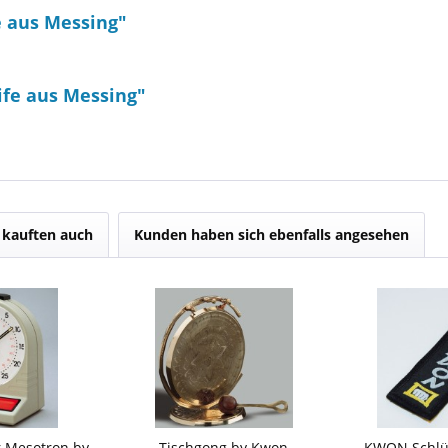
e aus Messing"
ife aus Messing"
kauften auch
Kunden haben sich ebenfalls angesehen
r Mesotron by
Tischgong by Kwon
KWON Schlü