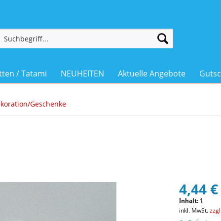
ten / Tatami
NEUHEITEN
Aktuelle Angebote
Gutsc
koration/Geschenke
4,44 €
Inhalt:
1
inkl. MwSt.
zzg