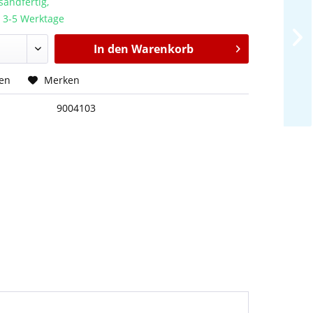
sandfertig,
a. 3-5 Werktage
In den
Warenkorb
hen
Merken
9004103