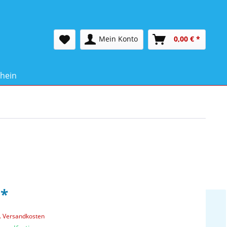
Mein Konto
0,00 € *
hein
 *
l. Versandkosten