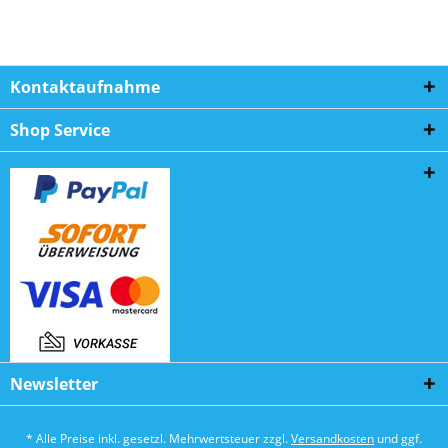
Kontaktaufnahme
Shop Service
Newsletter
* Alle Preise inkl. gesetzl. Mehrwertsteuer zzgl.
Versandkosten
und ggf.